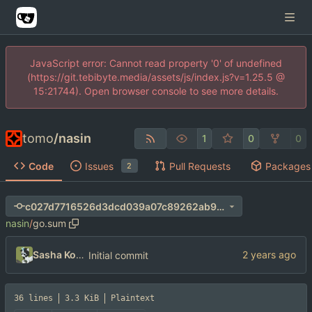
JavaScript error: Cannot read property '0' of undefined
(https://git.tebibyte.media/assets/js/index.js?v=1.25.5 @
15:21744). Open browser console to see more details.
tomo
/
nasin
1
0
0
Code
Issues
Pull Requests
Packages
2
c027d7716526d3dcd039a07c89262ab9a0ddb588
nasin
/
go.sum
Sasha Koshka
Initial commit
36 lines
3.3 KiB
Plaintext